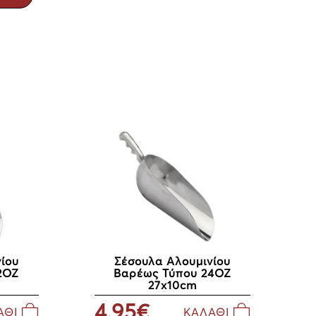
ίου
Σέσουλα Αλουμινίου
2ΟΖ
Βαρέως Τύπου 24ΟΖ
27x10cm
4.95€
ΑΘΙ
ΚΑΛΑΘΙ