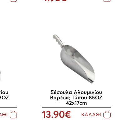
ίου
Σέσουλα Αλουμινίου
8ΟΖ
Βαρέως Τύπου 85ΟΖ
42x17cm
13.90€
ΑΘΙ
ΚΑΛΑΘΙ