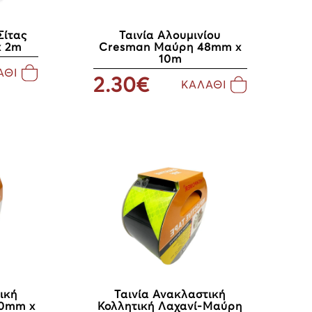
Σίτας
Ταινία Αλουμινίου
x 2m
Cresman Μαύρη 48mm x
10m
ΑΘΙ
2.30€
ΚΑΛΑΘΙ
ική
Ταινία Ανακλαστική
50mm x
Κολλητική Λαχανί-Μαύρη