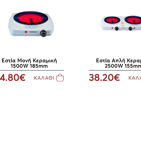
Εστία Μονή Κεραμική
Εστία Aπλή Kερα
1500W 185mm
2500W 155m
4.80€
38.20€
ΚΑΛΑΘΙ
ΚΑΛ