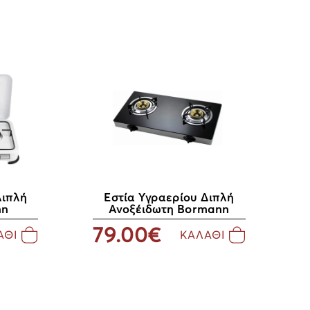
Διπλή
Εστία Υγραερίου Διπλή
nn
Ανοξέιδωτη Bormann
79.00€
ΑΘΙ
ΚΑΛΑΘΙ