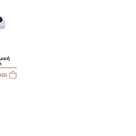
μική
m
ΑΘΙ