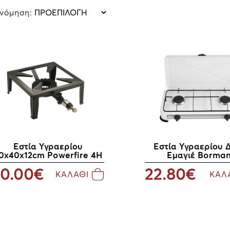
ινόμηση:
Εστία Υγραερίου
Εστία Υγραερίου 
0x40x12cm Powerfire 4Η
Εμαγιέ Borma
0.00€
22.80€
ΚΑΛΑΘΙ
ΚΑΛ