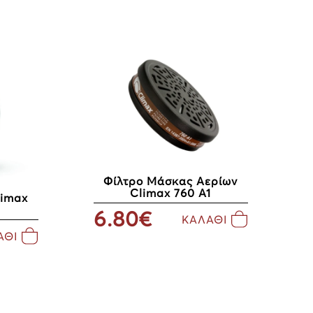
Φίλτρο Μάσκας Αερίων
Climax 760 Α1
limax
6.80€
ΚΑΛΑΘΙ
ΑΘΙ