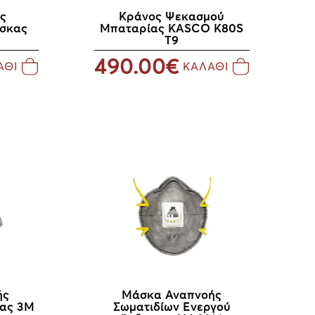
ς
Κράνος Ψεκασμού
σκας
Μπαταρίας KASCO K80S
T9
490.00€
ΑΘΙ
ΚΑΛΑΘΙ
ής
Μάσκα Αναπνοής
ας 3Μ
Σωματιδίων Eνεργού