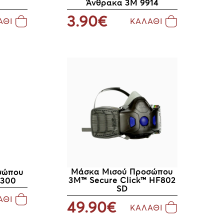
Άνθρακα 3M 9914
3.90€
ΑΘΙ
ΚΑΛΑΘΙ
Μάσκα Μισού Προσώπου
σώπου
3M™ Secure Click™ HF802
3300
SD
ΑΘΙ
49.90€
ΚΑΛΑΘΙ