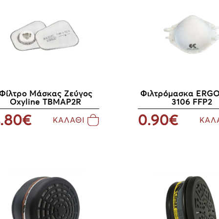
Φιλτρόμασκα ERG
Φίλτρο Μάσκας Ζεύγος
3106 FFP2
Oxyline TBMAP2R
0.90€
.80€
ΚΑΛ
ΚΑΛΑΘΙ