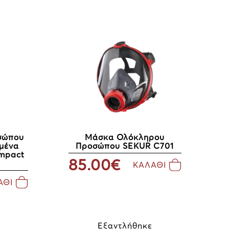
σώπου
Μάσκα Ολόκληρου
μένα
Προσώπου SEKUR C701
mpact
85.00€
ΚΑΛΑΘΙ
ΑΘΙ
Εξαντλήθηκε