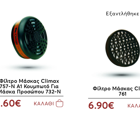
Εξαντλήθηκε
Φίλτρο Μάσκας Climax
757-Ν Α1 Κουμπωτό Για
Φίλτρο Μάσκας C
Μάσκα Προσώπου 732-N
761
.60€
6.90€
ΚΑΛΑΘΙ
ΚΑΛ