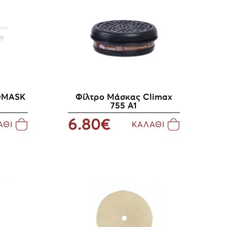
OMASK
Φίλτρο Μάσκας Climax
755 A1
6.80€
ΑΘΙ
ΚΑΛΑΘΙ