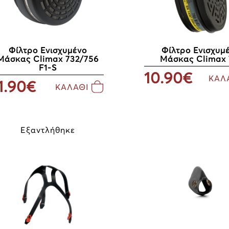
Φίλτρο Ενισχυμένο
Φίλτρο Ενισχυμ
Μάσκας Climax 732/756
Μάσκας Climax 
F1-S
10.90€
ΚΑΛ
1.90€
ΚΑΛΑΘΙ
Εξαντλήθηκε