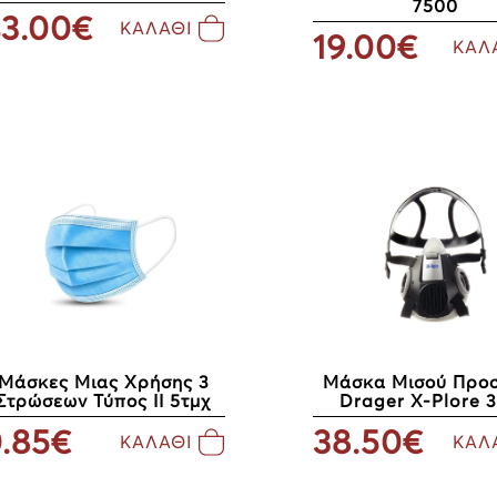
7500
3.00€
ΚΑΛΑΘΙ
19.00€
ΚΑΛ
Μάσκες Μιας Χρήσης 3
Μάσκα Μισού Προ
Στρώσεων Τύπος ΙΙ 5τμχ
Drager X-Plore 
.85€
38.50€
ΚΑΛΑΘΙ
ΚΑΛ