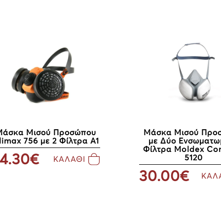
Μάσκα Μισού Προσώπου
Μάσκα Μισού Προ
limax 756 με 2 Φίλτρα A1
με Δύο Ενσωματω
Φίλτρα Moldex Co
4.30€
5120
ΚΑΛΑΘΙ
30.00€
ΚΑΛ