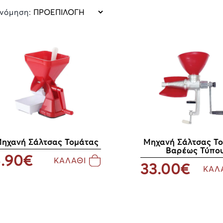
ινόμηση:
ηχανή Σάλτσας Τομάτας
Μηχανή Σάλτσας Τ
Βαρέως Τύπο
.90€
ΚΑΛΑΘΙ
33.00€
ΚΑΛ