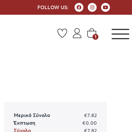
FOLLOW US:
1
Μερικό Σύνολο
€7.82
Έκπτωση
€0.00
Σύνολο
€7.82