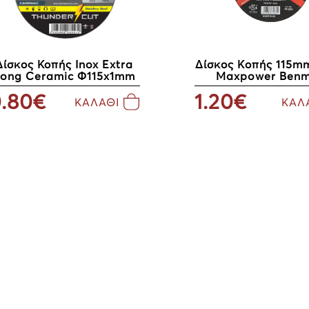
Δίσκος Kοπής 115m
Δίσκος Κοπής Inox Extra
Maxpower Ben
ong Ceramic Φ115x1mm
1.20€
.80€
ΚΑΛ
ΚΑΛΑΘΙ