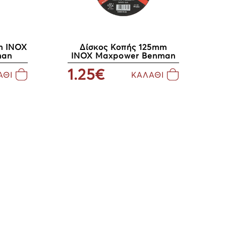
m INOX
Δίσκος Kοπής 125mm
man
INOX Maxpower Benman
1.25€
ΑΘΙ
ΚΑΛΑΘΙ