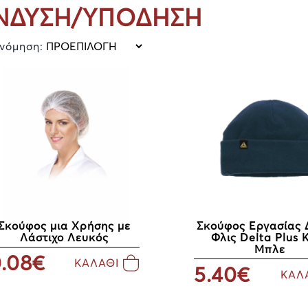
ΝΔΥΣΗ/ΥΠΟΔΗΣΗ
ινόμηση:
Σκούφος μια Χρήσης με
Σκούφος Εργασίας 
Λάστιχο Λευκός
Φλις Delta Plus 
Μπλε
.08€
ΚΑΛΑΘΙ
5.40€
ΚΑΛ