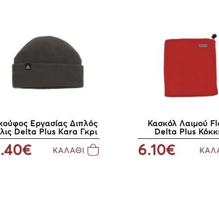
κούφος Εργασίας Διπλός
Κασκόλ Λαιμού Fl
λις Delta Plus Kara Γκρι
Delta Plus Κόκκ
.40€
6.10€
ΚΑΛΑΘΙ
ΚΑΛ