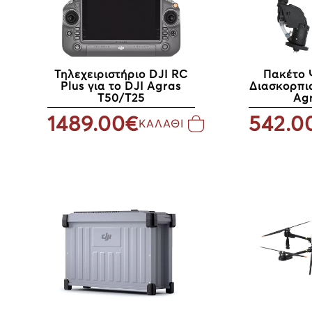
Τηλεχειριστήριο DJI RC
Πακέτο 
Plus για το DJI Agras
Διασκορπισ
T50/T25
Ag
1489.00€
542.0
ΚΑΛΑΘΙ