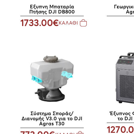
Εξυπνη Μπαταρία
Γεωργικ
Πτήσης DJI DB800
Ag
1733.00€
ΚΑΛΑΘΙ
Σύστημα Σποράς/
Έξυπνος 
Διανομής V3.0 για το DJI
το DJI
Agras T30
1270.