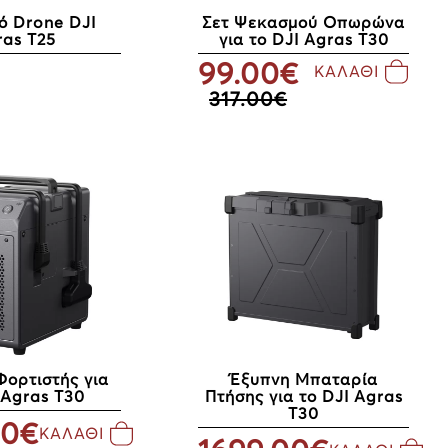
ό Drone DJI
Σετ Ψεκασμού Οπωρώνα
ras T25
για το DJI Agras T30
99.00€
ΚΑΛΑΘΙ
317.00€
Φορτιστής για
Έξυπνη Μπαταρία
 Agras T30
Πτήσης για το DJI Agras
T30
00€
ΚΑΛΑΘΙ