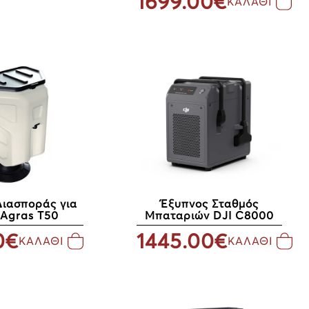
1699.00€
ΚΑΛΑΘΙ
Διασποράς για
Έξυπνος Σταθμός
 Agras T50
Μπαταριών DJI C8000
0€
1445.00€
ΚΑΛΑΘΙ
ΚΑΛΑΘΙ