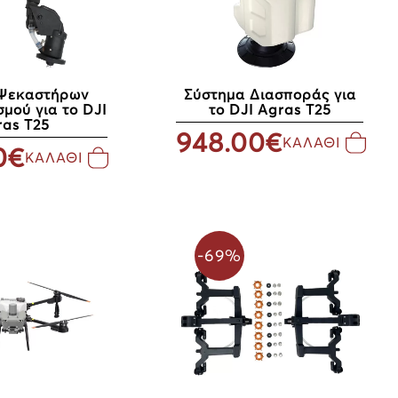
Ψεκαστήρων
Σύστημα Διασποράς για
μού για το DJI
το DJI Agras T25
ras T25
948.00€
ΚΑΛΑΘΙ
0€
ΚΑΛΑΘΙ
-69%