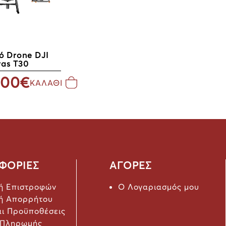
ό Drone DJI
ras T30
.00€
ΚΑΛΑΘΙ
ΦΟΡΙΕΣ
ΑΓΟΡΕΣ
κή Επιστροφών
Ο Λογαριασμός μου
κή Απορρήτου
αι Προϋποθέσεις
 Πληρωμής