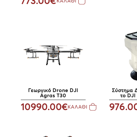
773.00€
ΚΑΛΑΘΙ
Γεωργικό Drone DJI
Σύστημα 
Agras T30
το DJI
10990.00€
976.0
ΚΑΛΑΘΙ