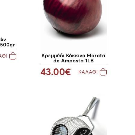
ιών
 500gr
Κρεμμύδι Κόκκινο Μorata
ΑΘΙ
de Amposta 1LB
43.00€
ΚΑΛΑΘΙ