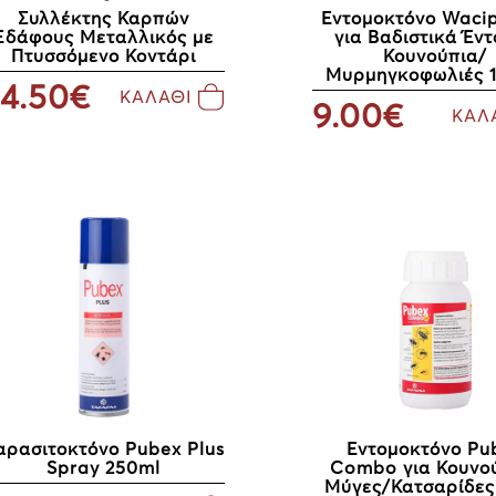
Συλλέκτης Καρπών
Εντομοκτόνο Waci
Εδάφους Μεταλλικός με
για Βαδιστικά Έν
Πτυσσόμενο Κοντάρι
Κουνούπια/
Μυρμηγκοφωλιές 
4.50€
ΚΑΛΑΘΙ
9.00€
ΚΑΛ
αρασιτοκτόνο Pubex Plus
Εντομοκτόνο Pu
Spray 250ml
Combo για Κουνο
Μύγες/Κατσαρίδες