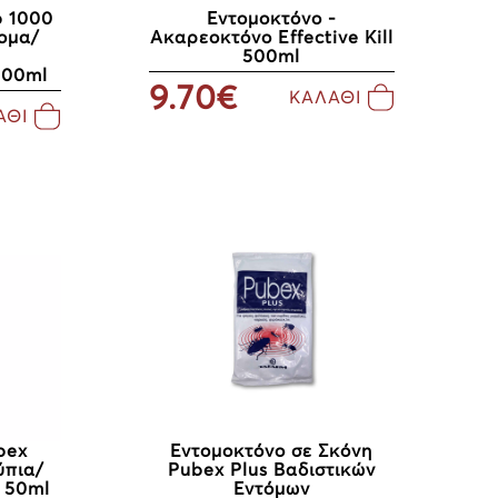
p 1000
Εντομοκτόνο -
τομα/
Ακαρεοκτόνο Effective Kill
500ml
100ml
9.70€
ΚΑΛΑΘΙ
ΑΘΙ
bex
Εντομοκτόνο σε Σκόνη
ύπια/
Pubex Plus Βαδιστικών
 50ml
Εντόμων