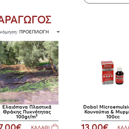
ΑΡΑΓΩΓΟΣ
ινόμηση:
Ελαιόπανα Πλαστικά
Dobol Microemulsi
Θράκης Πυκνότητας
Κουνούπια & Μυρμ
100gr/m²
100cc
7.00€
13.00€
ΚΑΛΑΘΙ
ΚΑΛ