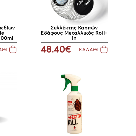
λωδίων
Συλλέκτης Καρπών
le
Εδάφους Μεταλλικός Roll-
500ml
in
48.40€
ΑΘΙ
ΚΑΛΑΘΙ