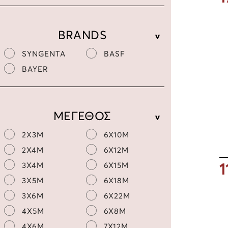
BRANDS
SYNGENTA
BASF
BAYER
ΜΕΓΕΘΟΣ
2X3M
6X10M
2X4M
6X12M
1
3X4M
6X15M
3X5M
6X18M
3X6M
6X22M
4X5M
6X8M
4X6M
7X12M