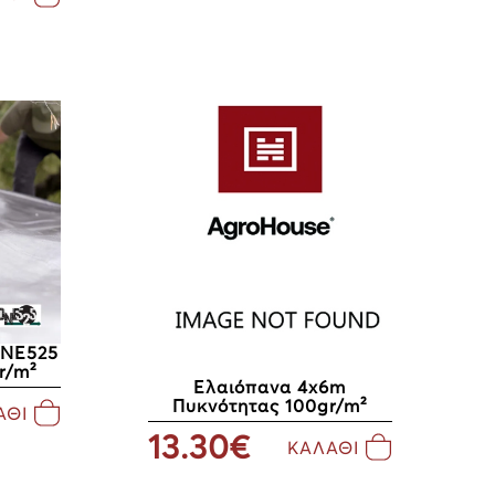
ONE525
r/m²
Ελαιόπανα 4x6m
Πυκνότητας 100gr/m²
ΑΘΙ
13.30€
ΚΑΛΑΘΙ