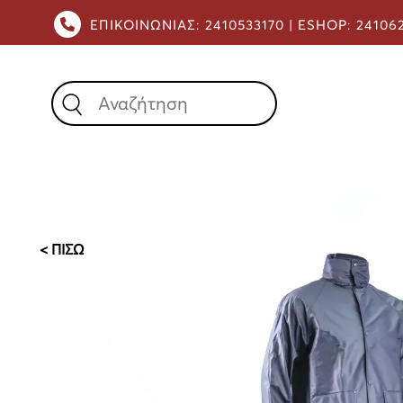
ΕΠΙΚΟΙΝΩΝΙΑΣ:
2410533170 |
ESHOP:
24106
X
< ΠΙΣΩ