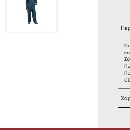
Πε
Νι
κο
Σύ
Πυ
Πο
CE
Χαρ