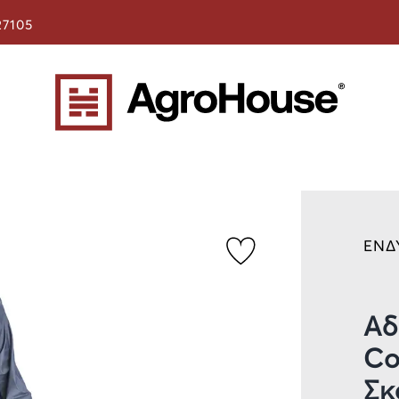
27105
ΕΝΔ
Αδ
Co
Σκ