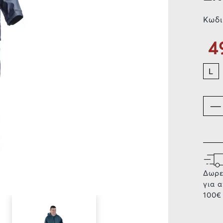
Κωδι
4
L
Δωρε
για 
100€