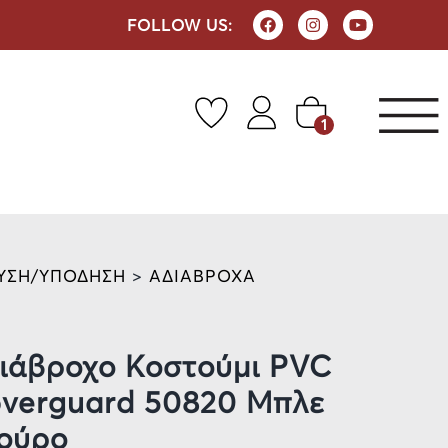
FOLLOW US:
1
ΥΣΗ/ΥΠΟΔΗΣΗ
>
ΑΔΙΑΒΡΟΧΑ
ιάβροχο Κοστούμι PVC
verguard 50820 Μπλε
ούρο