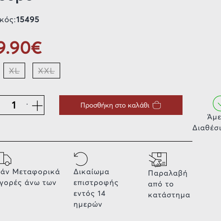
κός:
15495
9.90€
XL
XXL
.
Προσθήκη στο καλάθι
Άμ
Διαθέσ
άν Μεταφορικά
Δικαίωμα
Παραλαβή
αγορές άνω των
επιστροφής
από το
εντός 14
κατάστημα
ημερών