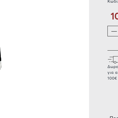
Κωδι
1
Δωρε
για 
100€