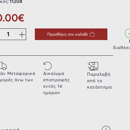
κός:
11208
0.00€
.
Προσθήκη στο καλάθι
διαθέσ
άν Μεταφορικά
Δικαίωμα
Παραλαβή
αγορές άνω των
επιστροφής
από το
εντός 14
κατάστημα
ημερών