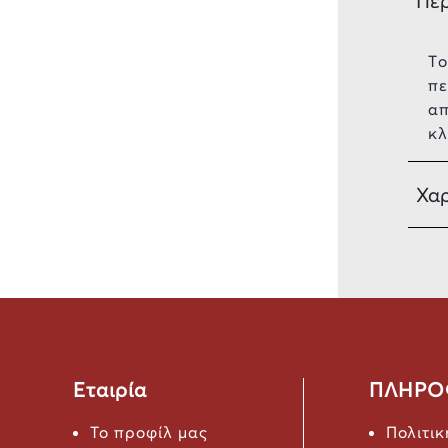
Πε
Tο
πε
απ
κλ
Χαρ
Εταιρία
ΠΛΗΡΟ
Το προφίλ μας
Πολιτι