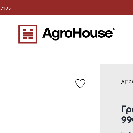
27105
ΑΓΡ
Γρ
99