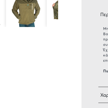
Πε
Μπ
Bo
πρ
συ
Έχ
κά
επ
Πυ
Χαρ