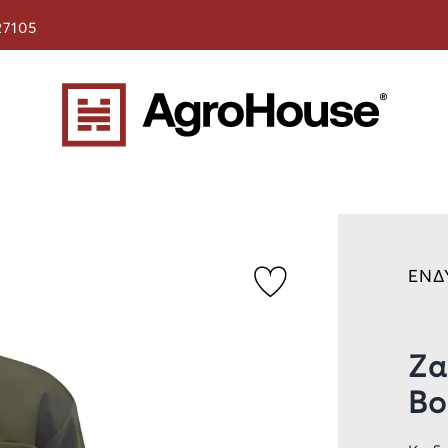
27105
ΕΝΔ
Ζα
Bo