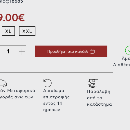
κός:
18685
9.00€
XL
XXL
.
Προσθήκη στο καλάθι
Άμ
Διαθέσ
άν Μεταφορικά
Δικαίωμα
Παραλαβή
αγορές άνω των
επιστροφής
από το
εντός 14
κατάστημα
ημερών